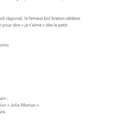
h régional, le fameux bol breton célèbre
 pour dire « je t’aime » dès le petit
rnic
ain :
ption « Jolie Maman ».
ure.