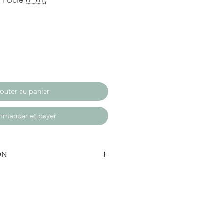
outer au panier
mander et payer
ON
utique (69740 Genas)