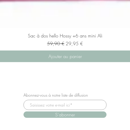
Sac à dos hello Hossy +6 ans mini Ali
Prix original
Prix promotionnel
59,90 €
29,95 €
Ajouter au panier
Abonnez-vous à notre liste de diffusion
S'abonner