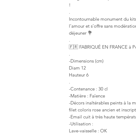
!
.
Incontournable monument du kitsc
l’amour et s’offre sans modération
déjeuner 💐
.
🇫🇷 FABRIQUÉ EN FRANCE à Po
.
-Dimensions (cm)
Diam 12
Hauteur 6
.
-Contenance : 30 cl
-Matière : Faïence
-Décors inaltérables peints à la m
filet coloris rose ancien et inscri
-Email cuit à très haute températ
-Utilisation :
Lave-vaisselle : OK