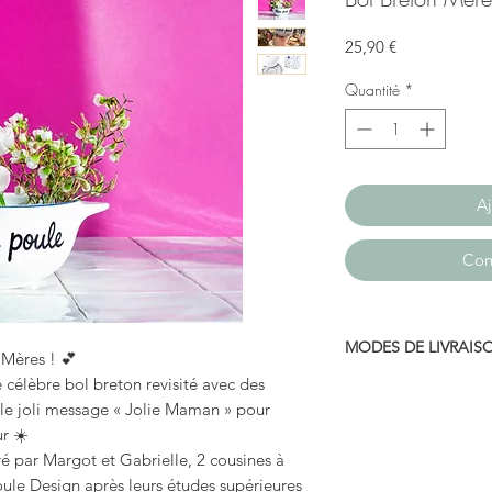
Prix
25,90 €
Quantité
*
Aj
Com
MODES DE LIVRAIS
 Mères ! 💕
le célèbre bol breton revisité avec des
-colissimo
, le joli message « Jolie Maman » pour
-mondial relais
r ☀️
-retrait gratuit en bo
é par Margot et Gabrielle, 2 cousines à
oule Design après leurs études supérieures