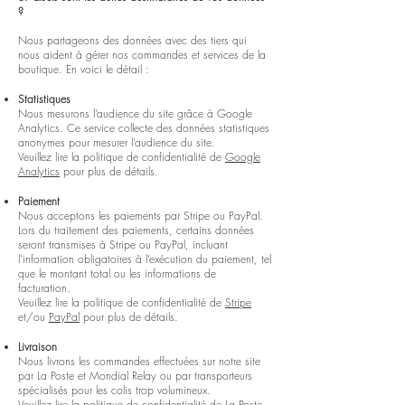
?
Nous partageons des données avec des tiers qui
nous aident à gérer nos commandes et services de la
boutique. En voici le détail :
Statistiques
Nous mesurons l’audience du site grâce à Google
Analytics. Ce service collecte des données statistiques
anonymes pour mesurer l’audience du site.
Veuillez lire la politique de confidentialité de
Google
Analytics
pour plus de détails.
Paiement
Nous acceptons les paiements par Stripe ou PayPal.
Lors du traitement des paiements, certains données
seront transmises à Stripe ou PayPal, incluant
l’information obligatoires à l’exécution du paiement, tel
que le montant total ou les informations de
facturation.
Veuillez lire la politique de confidentialité de
Stripe
et/ou
PayPal
pour plus de détails.
Livraison
Nous livrons les commandes effectuées sur notre site
par La Poste et Mondial Relay ou par transporteurs
spécialisés pour les colis trop volumineux.
Veuillez lire la politique de confidentialité de
La Poste