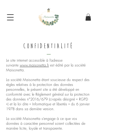
CONFIDENTIALITÉ
Le site internet accessible à l’adresse
suivante
www.maisonetta.fr
est édité par la société
Maisonetta.
La société Maisonetta étant soucieuse du respect des
règles relatives à la protection des données
personnelles, le présent site a été développé en
conformité avec le Règlement général sur la protection
des données n°2016/679 (ci-après désigné « RGPD
») et la loi dite « Informatique et libertés » du 6 janvier
1978 dans sa dernière version.
La société Maisonetta s’engage à ce que vos
données à caractère personnel soient collectées de
manière licite, loyale et transparente.