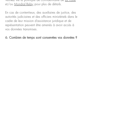
et/ou
Mondial Relay
pour plus de détails.
En cas de contentieux, des auxiliaires de justice, des
autorités judiciaires et des officiers ministériels dans le
cadre de leur mission d’assistance juridique et de
représentation peuvent être amenés à avoir accès à
vos données transmises.
6. Combien de temps sont conservées vos données ?
Vos données personnelles sont conservées pendant
une durée n’excédant pas celle nécessaire au regard
des finalités pour lesquelles elles sont traitées, puis
sont supprimées.
Les principales durées de conservation sont les
suivantes :
Conserver les comptes inactifs 3 ans
Conserver les commandes en attentes 2 mois
Conserver les commandes échouées 2 mois
Conserver les commandes annulées 2 mois
Conserver les commandes terminées 3 ans
Conserver les données Stripe 2 mois
Gestions des factures 10 ans en tant que pièce
comptable
Gestion du contentieux : durée de l’acquisition de la