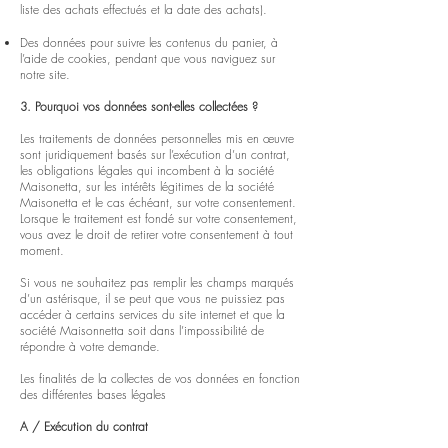
liste des achats effectués et la date des achats).
Des données pour suivre les contenus du panier, à
l’aide de cookies, pendant que vous naviguez sur
notre site.
3. Pourquoi vos données sont-elles collectées ?
Les traitements de données personnelles mis en œuvre
sont juridiquement basés sur l’exécution d’un contrat,
les obligations légales qui incombent à la société
Maisonetta, sur les intérêts légitimes de la société
Maisonetta et le cas échéant, sur votre consentement.
Lorsque le traitement est fondé sur votre consentement,
vous avez le droit de retirer votre consentement à tout
moment.
Si vous ne souhaitez pas remplir les champs marqués
d’un astérisque, il se peut que vous ne puissiez pas
accéder à certains services du site internet et que la
société Maisonnetta soit dans l’impossibilité de
répondre à votre demande.
Les finalités de la collectes de vos données en fonction
des différentes bases légales
A / Exécution du contrat