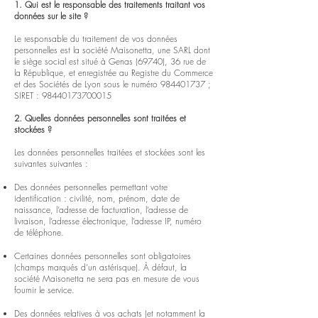
1. Qui est le responsable des traitements traitant vos
données sur le site ?
Le responsable du traitement de vos données
personnelles est la société Maisonetta, une SARL dont
le siège social est situé à Genas (69740), 36 rue de
la République, et enregistrée au Registre du Commerce
et des Sociétés de Lyon sous le numéro
984401737
;
SIRET :
98440173700015
2. Quelles données personnelles sont traitées et
stockées ?
Les données personnelles traitées et stockées sont les
suivantes suivantes :
Des données personnelles permettant votre
identification : civilité, nom, prénom, date de
naissance, l’adresse de facturation, l’adresse de
livraison, l’adresse électronique, l’adresse IP, numéro
de téléphone.
Certaines données personnelles sont obligatoires
(champs marqués d’un astérisque). À défaut, la
société Maisonetta ne sera pas en mesure de vous
fournir le service.
Des données relatives à vos achats (et notamment la