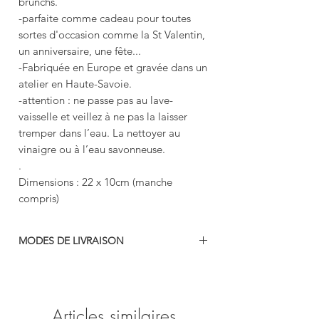
brunchs.
-parfaite comme cadeau pour toutes
sortes d'occasion comme la St Valentin,
un anniversaire, une fête...
-Fabriquée en Europe et gravée dans un
atelier en Haute-Savoie.
-attention : ne passe pas au lave-
vaisselle et veillez à ne pas la laisser
tremper dans l’eau. La nettoyer au
vinaigre ou à l’eau savonneuse.
.
Dimensions : 22 x 10cm (manche
compris)
MODES DE LIVRAISON
-colissimo
-mondial relais
-retrait gratuit en boutique (69740 Genas)
Articles similaires