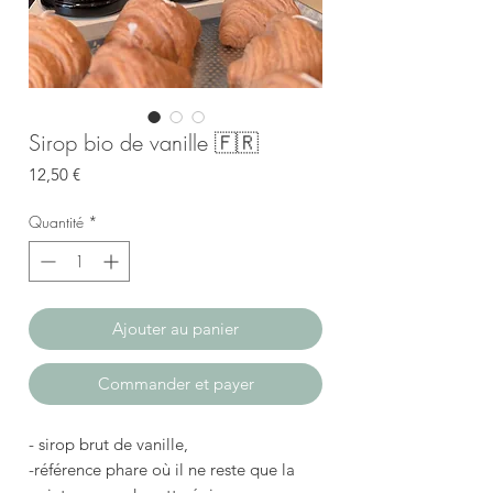
Sirop bio de vanille 🇫🇷
Prix
12,50 €
Quantité
*
Ajouter au panier
Commander et payer
- sirop brut de vanille,
-référence phare où il ne reste que la