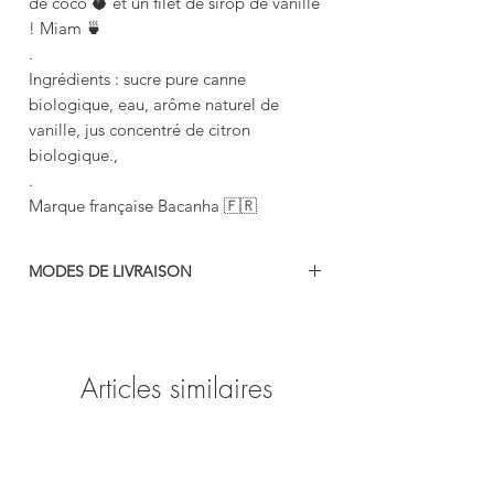
de coco 🥥 et un filet de sirop de vanille
! Miam 🍵
.
Ingrédients : sucre pure canne
biologique, eau, arôme naturel de
vanille, jus concentré de citron
biologique.,
.
Marque française Bacanha 🇫🇷
MODES DE LIVRAISON
-colissimo
-mondial relais
-retrait gratuit en boutique (69740 Genas)
Articles similaires