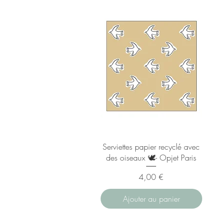
Serviettes papier recyclé avec
des oiseaux 🕊️- Opjet Paris
Prix
4,00 €
Ajouter au panier