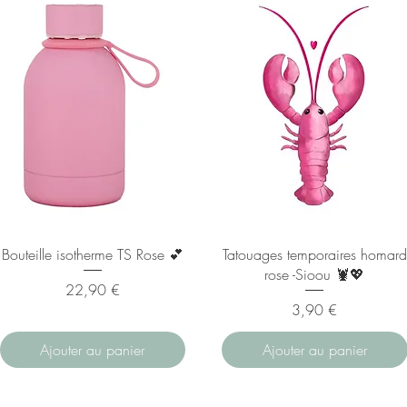
Bouteille isotherme TS Rose 💕
Tatouages temporaires homard
rose -Sioou 🦞💖
Prix
22,90 €
Prix
3,90 €
Ajouter au panier
Ajouter au panier