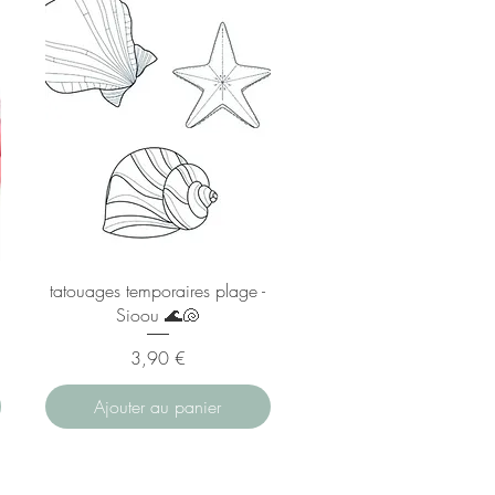
tatouages temporaires plage -
Sioou 🌊🐚
el
Prix
3,90 €
Ajouter au panier