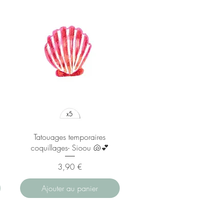
Tatouages temporaires
coquillages- Sioou 🐚💕
Prix
3,90 €
Ajouter au panier