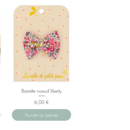
Barrette noeud liberty
Prix
6,00 €
Ajouter au panier