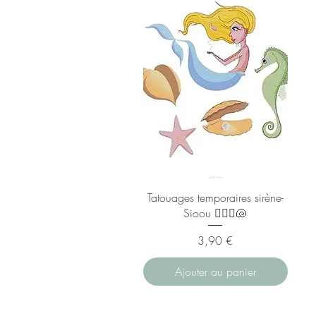
Tatouages temporaires sirène-
Sioou 🧜🏼‍♀️🐚
Prix
3,90 €
Ajouter au panier