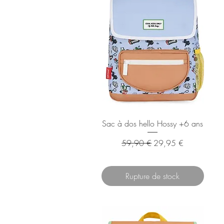
Sac à dos hello Hossy +6 ans
Prix original
Prix promotionnel
59,90 €
29,95 €
Rupture de stock