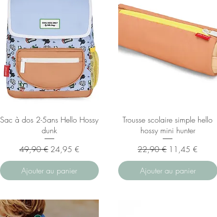
Sac à dos 2-5ans Hello Hossy
Trousse scolaire simple hello
dunk
hossy mini hunter
Prix original
Prix promotionnel
Prix original
Prix promotionn
49,90 €
24,95 €
22,90 €
11,45 €
Ajouter au panier
Ajouter au panier