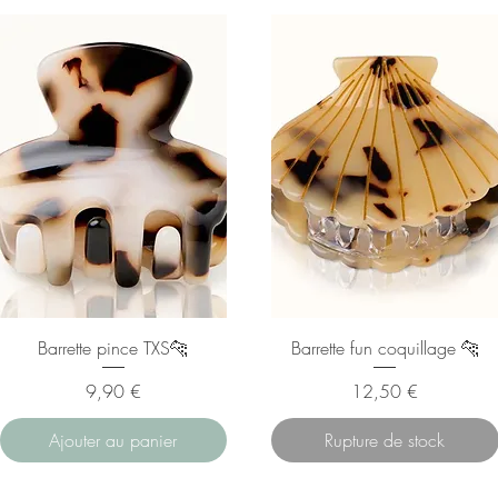
Barrette pince TXS🐆
Barrette fun coquillage 🐆
Prix
Prix
9,90 €
12,50 €
Ajouter au panier
Rupture de stock