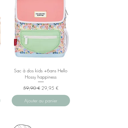
Sac à dos kids +6ans Hello
Hossy happiness
el
Prix original
Prix promotionnel
59,90 €
29,95 €
Ajouter au panier