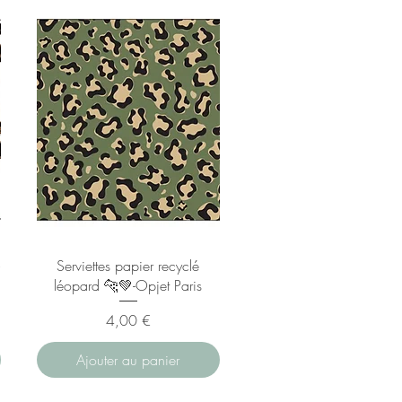
Serviettes papier recyclé
léopard 🐆💚-Opjet Paris
Prix
4,00 €
Ajouter au panier