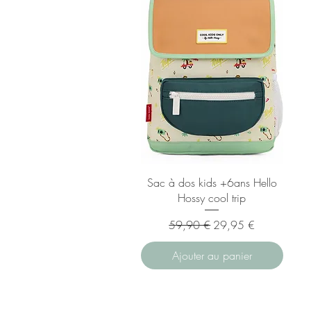
Sac à dos kids +6ans Hello
Hossy cool trip
Prix original
Prix promotionnel
59,90 €
29,95 €
Ajouter au panier