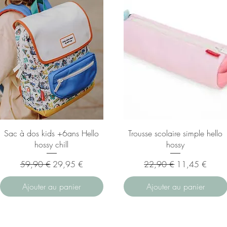
Sac à dos kids +6ans Hello
Trousse scolaire simple hello
hossy chill
hossy
Prix original
Prix promotionnel
Prix original
Prix promotionn
59,90 €
29,95 €
22,90 €
11,45 €
Ajouter au panier
Ajouter au panier