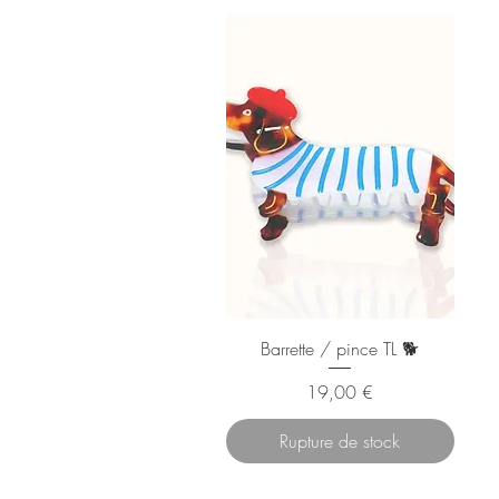
Barrette / pince TL 🐕
Prix
19,00 €
Rupture de stock