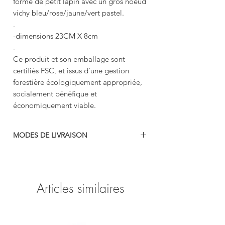
forme de petit lapin avec un gros noeud
vichy bleu/rose/jaune/vert pastel.
.
-dimensions 23CM X 8cm
.
Ce produit et son emballage sont
certifiés FSC, et issus d’une gestion
forestière écologiquement appropriée,
socialement bénéfique et
économiquement viable.
MODES DE LIVRAISON
-colissimo
-mondial relais
-retrait gratuit en boutique (69740 Genas)
Articles similaires