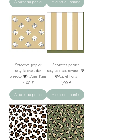
Ajouter au panier
Ajouter au panier
Serviettes papier
Serviettes papier
recyclé avec des
recyclé avec rayures 💚
oiseaux 🕊️- Opjet Paris
🤎-Opjet Paris
Prix
Prix
4,00 €
4,00 €
Ajouter au panier
Ajouter au panier