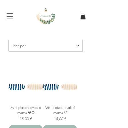
Mini plateau ovale à
Mini plateau ovale à
rayures 💙🤍
rayures 🤍
Prix
Prix
15,00 €
15,00 €