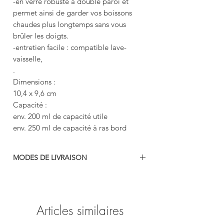
-en verre robuste à double paroi et
permet ainsi de garder vos boissons
chaudes plus longtemps sans vous
brûler les doigts.
-entretien facile : compatible lave-
vaisselle,
.
Dimensions :
10,4 x 9,6 cm
Capacité :
env. 200 ml de capacité utile
env. 250 ml de capacité à ras bord
MODES DE LIVRAISON
-colissimo
-mondial relais
-retrait gratuit en boutique (69740 Genas)
Articles similaires